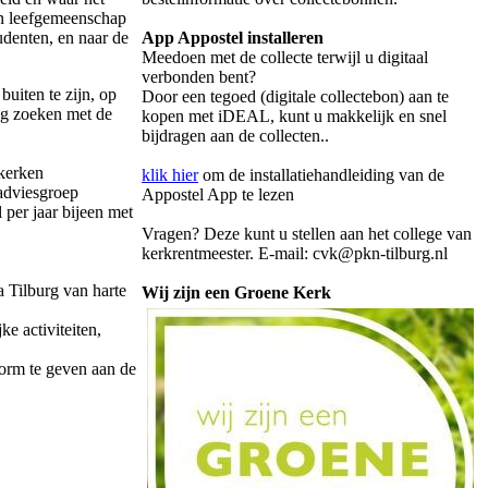
n leefgemeenschap
udenten, en naar de
App Appostel installeren
Meedoen met de collecte terwijl u digitaal
verbonden bent?
uiten te zijn, op
Door een tegoed (digitale collectebon) aan te
ng zoeken met de
kopen met iDEAL, kunt u makkelijk en snel
bijdragen aan de collecten..
 kerken
klik hier
om de installatiehandleiding van de
adviesgroep
Appostel App te lezen
per jaar bijeen met
Vragen? Deze kunt u stellen aan het college van
kerkrentmeester. E-mail: cvk@pkn-tilburg.nl
 Tilburg van harte
Wij zijn een Groene Kerk
e activiteiten,
vorm te geven aan de