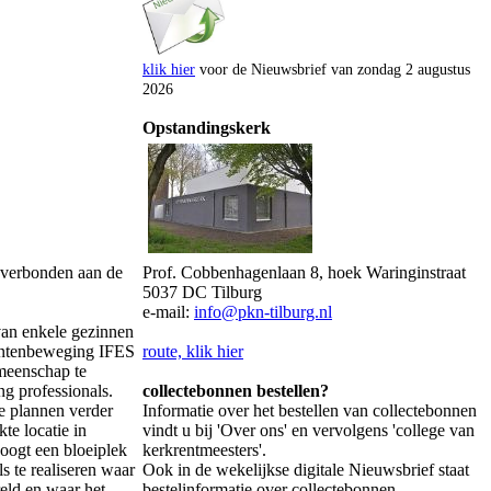
klik hier
voor de Nieuwsbrief van zondag 2 augustus
2026
Opstandingskerk
 verbonden aan de
Prof. Cobbenhagenlaan 8, hoek Waringinstraat
5037 DC Tilburg
e-mail:
info@pkn-tilburg.nl
 van enkele gezinnen
dentenbeweging IFES
route, klik hier
meenschap te
g professionals.
collectebonnen bestellen?
e plannen verder
Informatie over het bestellen van collectebonnen
te locatie in
vindt u bij 'Over ons' en vervolgens 'college van
oogt een bloeiplek
kerkrentmeesters'.
s te realiseren waar
Ook in de wekelijkse digitale Nieuwsbrief staat
reld en waar het
bestelinformatie over collectebonnen.