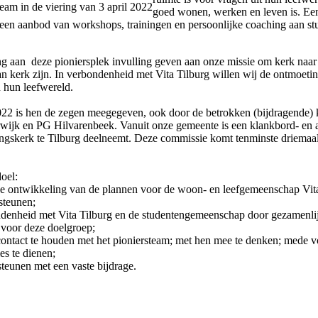
team in de viering van 3 april 2022
goed wonen, werken en leven is. Ee
r een aanbod van workshops, trainingen en persoonlijke coaching aan st
ng aan deze pioniersplek invulling geven aan onze missie om kerk naar b
n kerk zijn. In verbondenheid met Vita Tilburg willen wij de ontmoeti
 hun leefwereld.
l 2022 is hen de zegen meegegeven, ook door de betrokken (bijdragende)
ijk en PG Hilvarenbeek. Vanuit onze gemeente is een klankbord- en 
skerk te Tilburg deelneemt. Deze commissie komt tenminste driemaal 
oel:
 de ontwikkeling van de plannen voor de woon- en leefgemeenschap Vita
steunen;
ndenheid met Vita Tilburg en de studentengemeenschap door gezamenlijk
t voor deze doelgroep;
contact te houden met het pioniersteam; met hen mee te denken; mede 
s te dienen;
rsteunen met een vaste bijdrage.