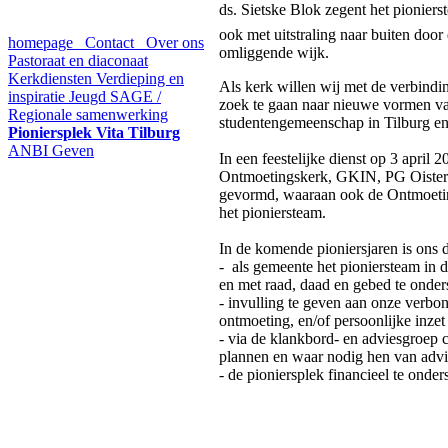
ds. Sietske Blok zegent het pioniers
ook met uitstraling naar buiten doo
homepage
Contact
Over ons
omliggende wijk.
Pastoraat en diaconaat
Kerkdiensten
Verdieping en
Als kerk willen wij met de verbindi
inspiratie
Jeugd
SAGE /
zoek te gaan naar nieuwe vormen va
Regionale samenwerking
studentengemeenschap in Tilburg en
Pioniersplek Vita Tilburg
ANBI
Geven
In een feestelijke dienst op 3 apri
Ontmoetingskerk, GKIN, PG Oisterw
gevormd, waaraan ook de Ontmoeting
het pioniersteam.
In de komende pioniersjaren is ons d
- als gemeente het pioniersteam in
en met raad, daad en gebed te onder
- invulling te geven aan onze verbo
ontmoeting, en/of persoonlijke inze
- via de klankbord- en adviesgroep 
plannen en waar nodig hen van advie
- de pioniersplek financieel te onde