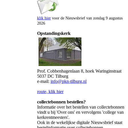
klik hier
voor de Nieuwsbrief van zondag 9 augustus
2026
Opstandingskerk
Prof. Cobbenhagenlaan 8, hoek Waringinstraat
5037 DC Tilburg
e-mail:
info@pkn-tilburg.nl
route, klik hier
collectebonnen bestellen?
Informatie over het bestellen van collectebonnen
vindt u bij 'Over ons' en vervolgens 'college van
kerkrentmeesters'.
Ook in de wekelijkse digitale Nieuwsbrief staat
bestelinformatie over collectebonnen.