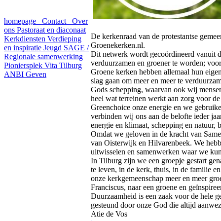
homepage
Contact
Over
ons
Pastoraat en diaconaat
De kerkenraad van de protestantse gemeent
Kerkdiensten
Verdieping
Groenekerken.nl.
en inspiratie
Jeugd
SAGE /
Dit netwerk wordt gecoördineerd vanuit de
Regionale samenwerking
verduurzamen en groener te worden; voor
Pioniersplek Vita Tilburg
Groene kerken hebben allemaal hun eigen
ANBI
Geven
slag gaan om meer en meer te verduurzame
Gods schepping, waarvan ook wij mensen d
heel wat terreinen werkt aan zorg voor de 
Greenchoice onze energie en we gebruiken
verbinden wij ons aan de belofte ieder jaa
energie en klimaat, schepping en natuur,
Omdat we geloven in de kracht van Same
van Oisterwijk en Hilvarenbeek. We hebbe
uitwisselen en samenwerken waar we ku
In Tilburg zijn we een groepje gestart g
te leven, in de kerk, thuis, in de familie
onze kerkgemeenschap meer en meer groen
Franciscus, naar een groene en geïnspireer
Duurzaamheid is een zaak voor de hele ge
gesteund door onze God die altijd aanwezi
Atie de Vos