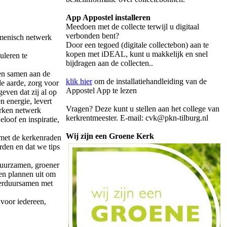
App Appostel installeren
Meedoen met de collecte terwijl u digitaal
verbonden bent?
cumenisch netwerk
Door een tegoed (digitale collectebon) aan te
kopen met iDEAL, kunt u makkelijk en snel
uleren te
bijdragen aan de collecten..
en samen aan de
klik hier
om de installatiehandleiding van de
e aarde, zorg voor
Appostel App te lezen
even dat zij al op
n energie, levert
Vragen? Deze kunt u stellen aan het college van
erken netwerk
kerkrentmeester. E-mail: cvk@pkn-tilburg.nl
loof en inspiratie,
Wij zijn een Groene Kerk
met de kerkenraden
rden en dat we tips
duurzamen, groener
ken plannen uit om
Verduursamen met
voor iedereen,