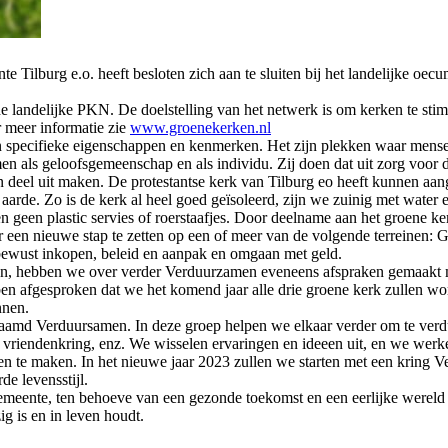
e Tilburg e.o. heeft besloten zich aan te sluiten bij het landelijke oe
 landelijke PKN. De doelstelling van het netwerk is om kerken te stim
 meer informatie zie
www.groenekerken.nl
 specifieke eigenschappen en kenmerken. Het zijn plekken waar mens
n als geloofsgemeenschap en als individu. Zij doen dat uit zorg voor d
eel uit maken. De protestantse kerk van Tilburg eo heeft kunnen aang
aarde. Zo is de kerk al heel goed geïsoleerd, zijn we zuinig met water e
 geen plastic servies of roerstaafjes. Door deelname aan het groene k
r een nieuwe stap te zetten op een of meer van de volgende terreinen: Ge
 bewust inkopen, beleid en aanpak en omgaan met geld.
n, hebben we over verder Verduurzamen eveneens afspraken gemaakt 
n afgesproken dat we het komend jaar alle drie groene kerk zullen wo
nnen.
enaamd Verduursamen. In deze groep helpen we elkaar verder om te ver
 en vriendenkring, enz. We wisselen ervaringen en ideeen uit, en we wer
 te maken. In het nieuwe jaar 2023 zullen we starten met een kring 
de levensstijl.
meente, ten behoeve van een gezonde toekomst en een eerlijke wereld 
g is en in leven houdt.