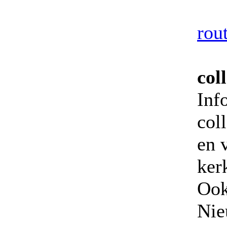
rout
col
Inf
col
en 
ker
Ook
Nie