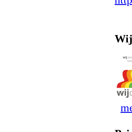
Wij
me