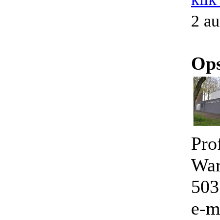
2 au
Ops
Pro
War
503
e-m