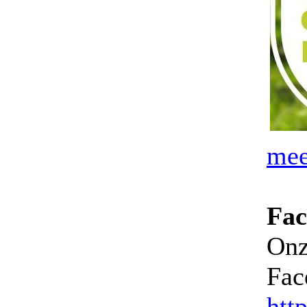
mee
Fac
Onz
Fac
htt