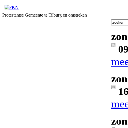
Protestantse Gemeente te Tilburg en omstreken
zon
09
mee
zon
16
mee
zon