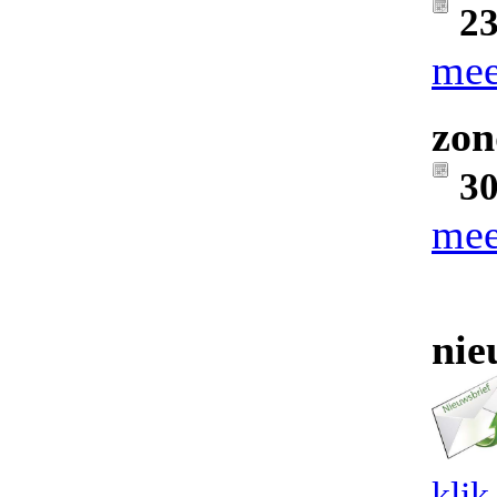
23
mee
zon
30
mee
nie
klik