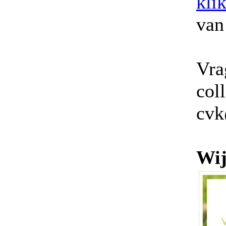
klik
van
Vra
col
cvk
Wij