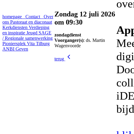
ove
Zondag 12 juli 2026
homepage
Contact
Over
om 09:30
ons
Pastoraat en diaconaat
App
Kerkdiensten
Verdieping
en inspiratie
Jeugd
SAGE
zondagdienst
/ Regionale samenwerking
Mee
Voorganger(s)
: ds. Martin
Pioniersplek Vita Tilburg
Wagenvoorde
ANBI
Geven
dig
terug
Doo
col
iDE
bij