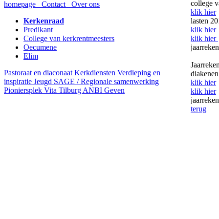
college v
homepage
Contact
Over ons
klik hier
Kerkenraad
lasten 2
Predikant
klik hier
College van kerkrentmeesters
klik hier
Oecumene
jaarreke
Elim
Jaarreke
Pastoraat en diaconaat
Kerkdiensten
Verdieping en
diakenen
inspiratie
Jeugd
SAGE / Regionale samenwerking
klik hier
Pioniersplek Vita Tilburg
ANBI
Geven
klik hier
jaarreke
terug