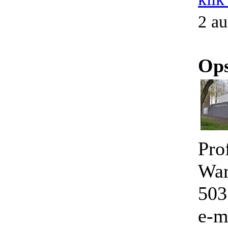
2 au
Ops
Pro
War
503
e-m