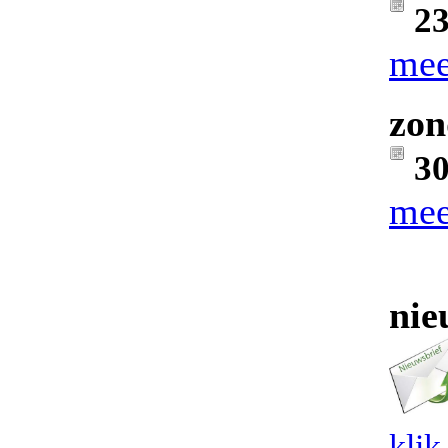
23
mee
zon
30
mee
nie
klik