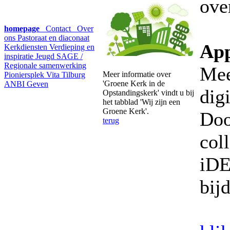
ove
homepage
Contact
Over
ons
Pastoraat en diaconaat
App
Kerkdiensten
Verdieping en
inspiratie
Jeugd
SAGE /
Regionale samenwerking
Mee
Meer informatie over
Pioniersplek Vita Tilburg
'Groene Kerk in de
ANBI
Geven
dig
Opstandingskerk' vindt u bij
het tabblad 'Wij zijn een
Groene Kerk'.
Doo
terug
col
iDE
bij