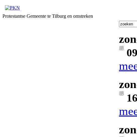
Protestantse Gemeente te Tilburg en omstreken
zon
09
mee
zon
16
mee
zon