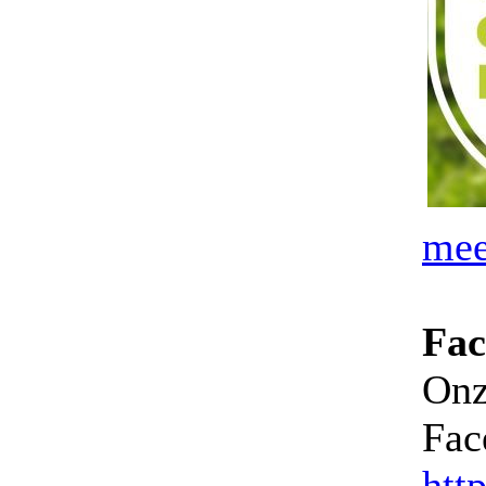
mee
Fac
Onz
Fac
htt