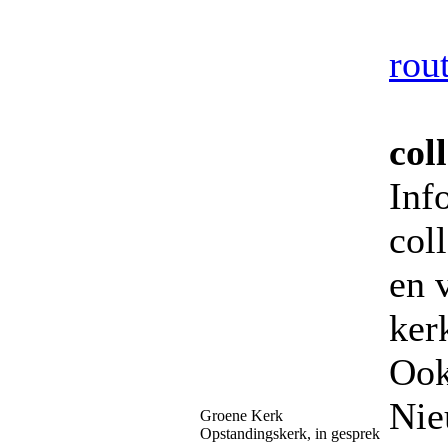
rout
col
Inf
col
en 
ker
Ook
Nie
Groene Kerk
Opstandingskerk, in gesprek